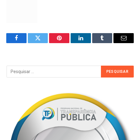
Facebook
Twitter
Pinterest
LinkedIn
Tumblr
Email