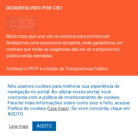
DESENVOLVIDO POR CR2
Muito mais que
criar site
ou
sistema para prefeituras
!
Realizamos uma
assessoria
completa, onde garantimos em
contrato que todas as exigências das
leis de transparência
pública
serão atendidas.
Conheça o
PNTP
e o
Radar da Transparência Pública
Nós usamos cookies para melhorar sua experiência de
navegação no portal. Ao utilizar nosso portal, você
concorda com a política de monitoramento de cookies.
Para ter mais informações sobre como isso é feito, acesse
Todos os direitos reservados a prefeitura de Crisópolis
Política de cookies (
Leia mais
). Se você concorda, clique em
ACEITO.
Mapa do Site
Acessar Área Administrativa
Leia mais
ACEITO