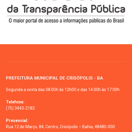
PREFEITURA MUNICIPAL DE CRISÓPOLIS - BA
Segunda a sexta das 08:00h às 12h00 e das 14:00h às 17:00h
Telefone:
(75) 3443-2182
Presencial:
Rua 12 de Março, 84, Centro, Crisópolis – Bahia, 48480-000