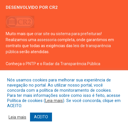
DESENVOLVIDO POR CR2
Muito mais que
criar site
ou
sistema para prefeituras
!
Realizamos uma
assessoria
completa, onde garantimos em
contrato que todas as exigências das
leis de transparência
pública
serão atendidas.
Conheça o
PNTP
e o
Radar da Transparência Pública
Nós usamos cookies para melhorar sua experiência de
navegação no portal. Ao utilizar nosso portal, você
concorda com a política de monitoramento de cookies.
Para ter mais informações sobre como isso é feito, acesse
Todos os direitos reservados a prefeitura de Crisópolis
Política de cookies (
Leia mais
). Se você concorda, clique em
ACEITO.
Mapa do Site
Acessar Área Administrativa
Leia mais
ACEITO