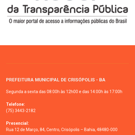
PREFEITURA MUNICIPAL DE CRISÓPOLIS - BA
Segunda a sexta das 08:00h às 12h00 e das 14:00h às 17:00h
Telefone:
(75) 3443-2182
Presencial:
Rua 12 de Março, 84, Centro, Crisópolis – Bahia, 48480-000