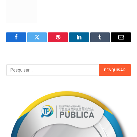
Facebook
Twitter
Pinterest
LinkedIn
Tumblr
Email