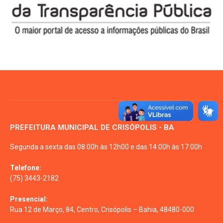
PREFEITURA MUNICIPAL DE CRISÓPOLIS - BA
Segunda a sexta das 08:00h às 12h00 e das 14:00h às 17:00h
Telefone:
(75) 3443-2182
Presencial:
Rua 12 de Março, 84, Centro, Crisópolis – Bahia, 48480-000