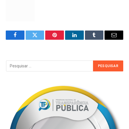
Facebook
Twitter
Pinterest
LinkedIn
Tumblr
Email