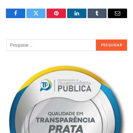
Facebook
Twitter
Pinterest
LinkedIn
Tumblr
Email