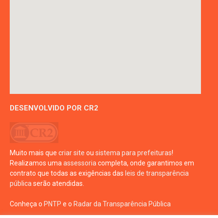
DESENVOLVIDO POR CR2
Muito mais que
criar site
ou
sistema para prefeituras
!
Realizamos uma
assessoria
completa, onde garantimos em
contrato que todas as exigências das
leis de transparência
pública
serão atendidas.
Conheça o
PNTP
e o
Radar da Transparência Pública