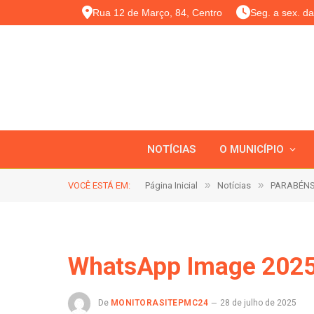
Rua 12 de Março, 84, Centro
Seg. a sex. d
NOTÍCIAS
O MUNICÍPIO
»
»
VOCÊ ESTÁ EM:
Página Inicial
Notícias
PARABÉNS
WhatsApp Image 2025
De
MONITORASITEPMC24
28 de julho de 2025