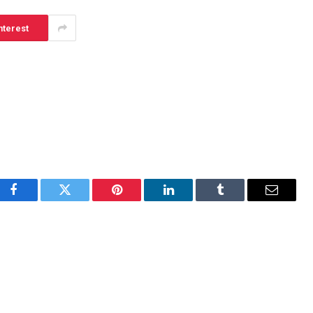
nterest
Facebook
Twitter
Pinterest
LinkedIn
Tumblr
Email