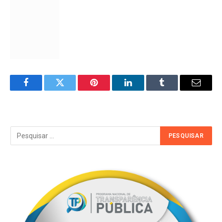
Facebook
Twitter
Pinterest
LinkedIn
Tumblr
Email