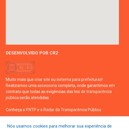
DESENVOLVIDO POR CR2
Muito mais que
criar site
ou
sistema para prefeituras
!
Realizamos uma
assessoria
completa, onde garantimos em
contrato que todas as exigências das
leis de transparência
pública
serão atendidas.
Conheça o
PNTP
e o
Radar da Transparência Pública
Nós usamos cookies para melhorar sua experiência de