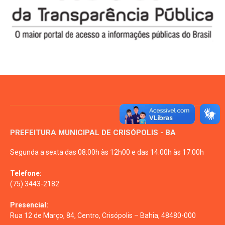
PREFEITURA MUNICIPAL DE CRISÓPOLIS - BA
Segunda a sexta das 08:00h às 12h00 e das 14:00h às 17:00h
Telefone:
(75) 3443-2182
Presencial:
Rua 12 de Março, 84, Centro, Crisópolis – Bahia, 48480-000