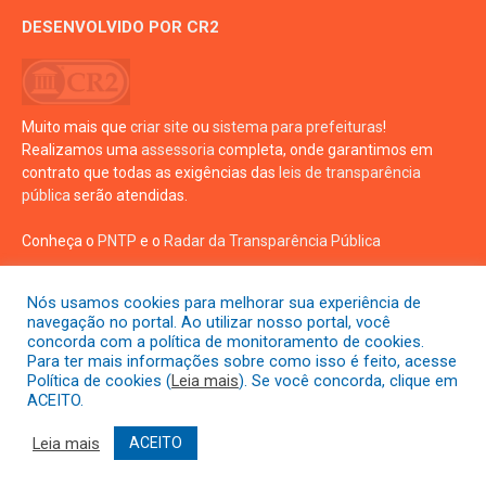
DESENVOLVIDO POR CR2
Muito mais que
criar site
ou
sistema para prefeituras
!
Realizamos uma
assessoria
completa, onde garantimos em
contrato que todas as exigências das
leis de transparência
pública
serão atendidas.
Conheça o
PNTP
e o
Radar da Transparência Pública
Nós usamos cookies para melhorar sua experiência de
navegação no portal. Ao utilizar nosso portal, você
concorda com a política de monitoramento de cookies.
Para ter mais informações sobre como isso é feito, acesse
Todos os direitos reservados a prefeitura de Crisópolis
Política de cookies (
Leia mais
). Se você concorda, clique em
ACEITO.
Mapa do Site
Acessar Área Administrativa
Leia mais
ACEITO