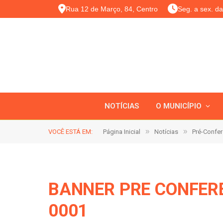
Rua 12 de Março, 84, Centro
Seg. a sex. d
NOTÍCIAS
O MUNICÍPIO
»
»
VOCÊ ESTÁ EM:
Página Inicial
Notícias
Pré-Confer
BANNER PRE CONFEREN
0001