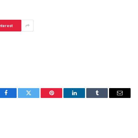
nterest
Facebook
Twitter
Pinterest
LinkedIn
Tumblr
Email