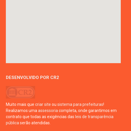
DESENVOLVIDO POR CR2
Muito mais que
criar site
ou
sistema para prefeituras
!
Realizamos uma
assessoria
completa, onde garantimos em
contrato que todas as exigências das
leis de transparência
pública
serão atendidas.