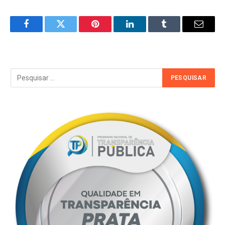
Facebook
Twitter
Pinterest
LinkedIn
Tumblr
Email