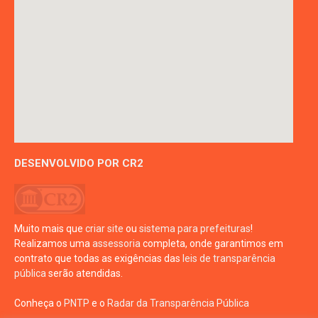
DESENVOLVIDO POR CR2
Muito mais que
criar site
ou
sistema para prefeituras
!
Realizamos uma
assessoria
completa, onde garantimos em
contrato que todas as exigências das
leis de transparência
pública
serão atendidas.
Conheça o
PNTP
e o
Radar da Transparência Pública