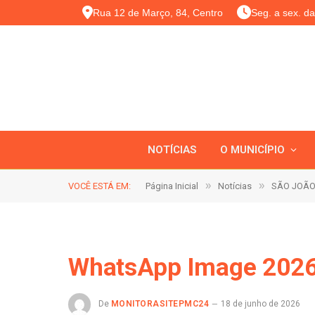
Rua 12 de Março, 84, Centro
Seg. a sex. d
NOTÍCIAS
O MUNICÍPIO
»
»
VOCÊ ESTÁ EM:
Página Inicial
Notícias
SÃO JOÃO
WhatsApp Image 2026
De
MONITORASITEPMC24
18 de junho de 2026