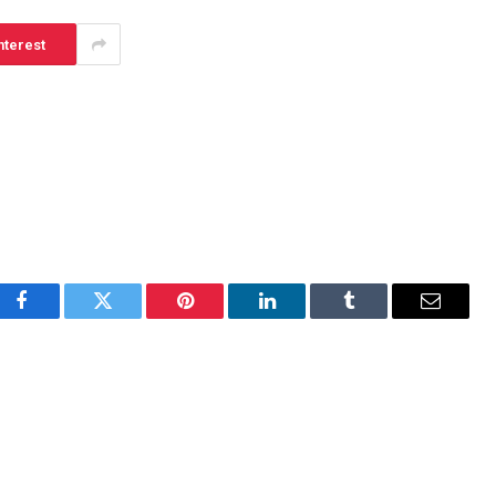
nterest
Facebook
Twitter
Pinterest
LinkedIn
Tumblr
Email