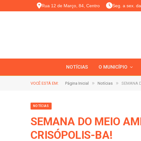
Rua 12 de Março, 84, Centro
Seg. a sex. d
NOTÍCIAS
O MUNICÍPIO
»
»
VOCÊ ESTÁ EM:
Página Inicial
Notícias
SEMANA DO
NOTÍCIAS
SEMANA DO MEIO AMB
CRISÓPOLIS-BA!