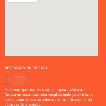
DESENVOLVIDO POR CR2
Muito mais que
criar site
ou
sistema para prefeituras
!
Realizamos uma
assessoria
completa, onde garantimos em
contrato que todas as exigências das
leis de transparência
pública
serão atendidas.