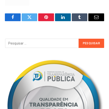
Facebook
Twitter
Pinterest
LinkedIn
Tumblr
Email