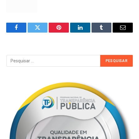
Facebook
Twitter
Pinterest
LinkedIn
Tumblr
Email