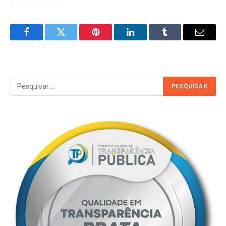
Facebook
Twitter
Pinterest
LinkedIn
Tumblr
Email