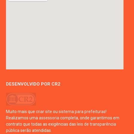
DESENVOLVIDO POR CR2
Muito mais que
criar site
ou
sistema para prefeituras
!
Realizamos uma
assessoria
completa, onde garantimos em
contrato que todas as exigências das
leis de transparência
pública
serão atendidas.