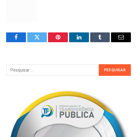
Facebook
Twitter
Pinterest
LinkedIn
Tumblr
Email