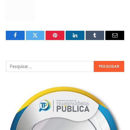
Facebook
Twitter
Pinterest
LinkedIn
Tumblr
Email