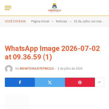
»
»
VOCÊ ESTÁ EM:
Página Inicial
Notícias
02 de Julho: um marco da coragem, da luta e da liberdade do povo baiano.
WhatsApp Image 2026-07-02
at 09.36.59 (1)
De
MONITORASITEPMC24
2 de julho de 2026