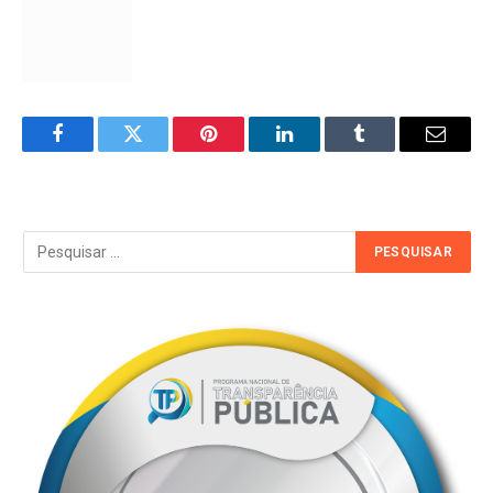
Facebook
Twitter
Pinterest
LinkedIn
Tumblr
Email