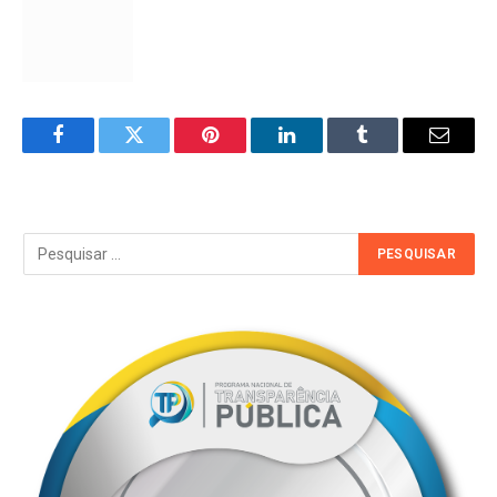
Facebook
Twitter
Pinterest
LinkedIn
Tumblr
Email