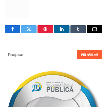
Facebook
Twitter
Pinterest
LinkedIn
Tumblr
Email