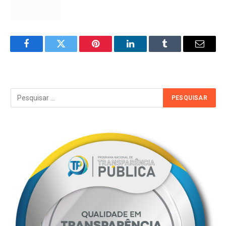
Facebook
Twitter
Pinterest
LinkedIn
Tumblr
Email