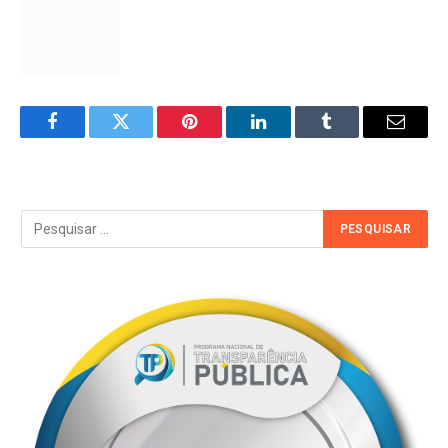
Facebook
Twitter
Pinterest
LinkedIn
Tumblr
Email