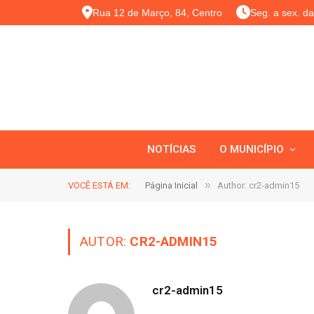
Rua 12 de Março, 84, Centro
Seg. a sex. d
NOTÍCIAS
O MUNICÍPIO
»
VOCÊ ESTÁ EM:
Página Inicial
Author: cr2-admin15
AUTOR:
CR2-ADMIN15
cr2-admin15