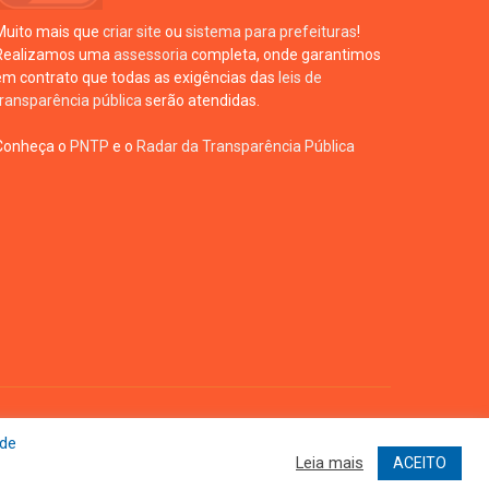
Muito mais que
criar site
ou
sistema para prefeituras
!
Realizamos uma
assessoria
completa, onde garantimos
em contrato que todas as exigências das
leis de
transparência pública
serão atendidas.
Conheça o
PNTP
e o
Radar da Transparência Pública
te
Acessar Área Administrativa
 de
Leia mais
ACEITO