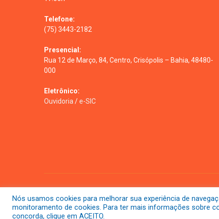
Telefone:
(75) 3443-2182
Presencial:
Rua 12 de Março, 84, Centro, Crisópolis – Bahia, 48480-
000
Eletrônico:
Ouvidoria
/
e-SIC
Todos os direitos reservados a prefeitura de Crisópolis
Nós usamos cookies para melhorar sua experiência de navegação 
monitoramento de cookies. Para ter mais informações sobre com
concorda, clique em ACEITO.