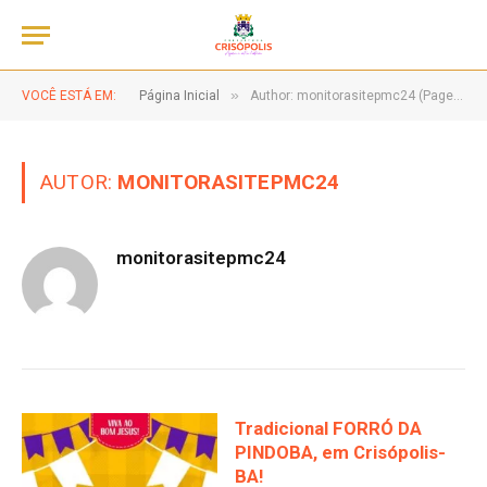
»
VOCÊ ESTÁ EM:
Página Inicial
Author: monitorasitepmc24 (Page 25)
AUTOR:
MONITORASITEPMC24
monitorasitepmc24
Tradicional FORRÓ DA
PINDOBA, em Crisópolis-
BA!