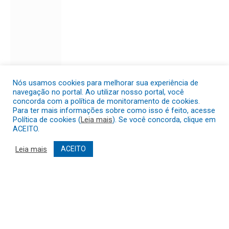
Nós usamos cookies para melhorar sua experiência de
navegação no portal. Ao utilizar nosso portal, você
concorda com a política de monitoramento de cookies.
Para ter mais informações sobre como isso é feito, acesse
Política de cookies (
Leia mais
). Se você concorda, clique em
ACEITO.
Leia mais
ACEITO
Tradicional DESFILE DE
CARROÇAS!
De
MONITORASITEPMC24
16 de
junho de 2025