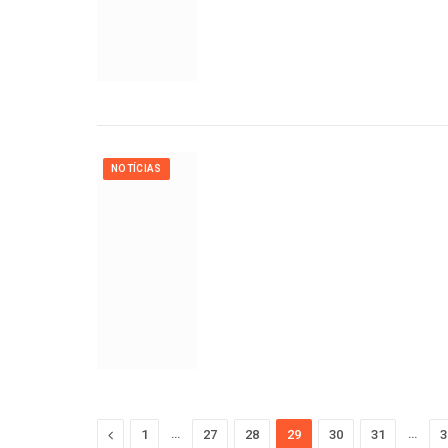
NOTÍCIAS
Previous
…
…
1
27
28
29
30
31
3