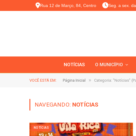
Rua 12 de Março, 84, Centro
Seg. a sex. d
NOTÍCIAS
O MUNICÍPIO
»
VOCÊ ESTÁ EM:
Página Inicial
Categoria: "Notícias" (P
NAVEGANDO:
NOTÍCIAS
NOTÍCIAS