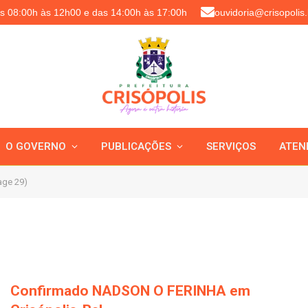
as 08:00h às 12h00 e das 14:00h às 17:00h
ouvidoria@crisopolis.
O GOVERNO
PUBLICAÇÕES
SERVIÇOS
ATEN
age 29)
Confirmado NADSON O FERINHA em