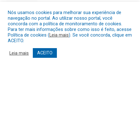
Nós usamos cookies para melhorar sua experiência de
navegação no portal. Ao utilizar nosso portal, você
concorda com a política de monitoramento de cookies.
Para ter mais informações sobre como isso é feito, acesse
O 4º Arraiá da Vila Rica
Política de cookies (
Leia mais
). Se você concorda, clique em
ACEITO.
vem aí para fazer história!
De
MONITORASITEPMC24
24 de
Leia mais
ACEITO
março de 2025