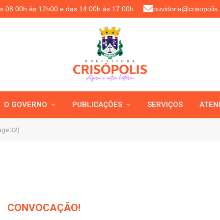
as 08:00h às 12h00 e das 14:00h às 17:00h
ouvidoria@crisopolis.
O GOVERNO
PUBLICAÇÕES
SERVIÇOS
ATEN
age 32)
CONVOCAÇÃO!