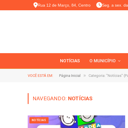
Rua 12 de Março, 84, Centro
Seg. a sex. d
NOTÍCIAS
O MUNICÍPIO
»
VOCÊ ESTÁ EM:
Página Inicial
Categoria: "Notícias" (P
NAVEGANDO:
NOTÍCIAS
NOTÍCIAS