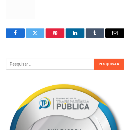
Facebook
Twitter
Pinterest
LinkedIn
Tumblr
Email