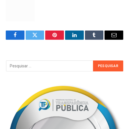
Facebook
Twitter
Pinterest
LinkedIn
Tumblr
Email