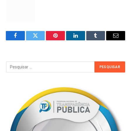
Facebook
Twitter
Pinterest
LinkedIn
Tumblr
Email