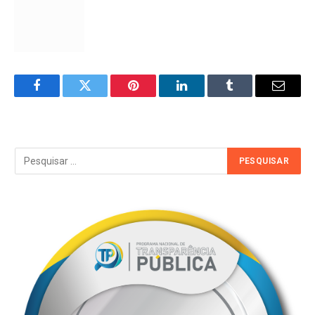
Facebook
Twitter
Pinterest
LinkedIn
Tumblr
Email