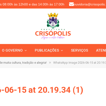
as 08:00h às 12h00 e das 14:00h às 17:00h
ouvidoria@crisopolis.
O GOVERNO
PUBLICAÇÕES
SERVIÇOS
ATEN
»
e muita cultura, tradição e alegria!
WhatsApp Image 2026-06-15 at 20.19.3
06-15 at 20.19.34 (1)