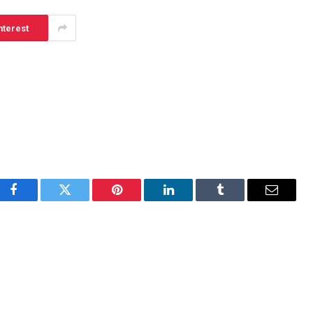
nterest
Facebook
Twitter
Pinterest
LinkedIn
Tumblr
Email