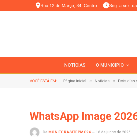
Rua 12 de Março, 84, Centro
Seg. a sex. d
NOTÍCIAS
O MUNICÍPIO
»
»
VOCÊ ESTÁ EM:
Página Inicial
Notícias
Dois dias d
WhatsApp Image 2026-
De
MONITORASITEPMC24
16 de junho de 2026