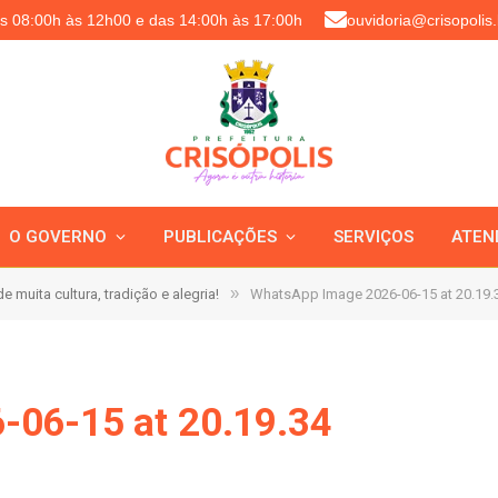
as 08:00h às 12h00 e das 14:00h às 17:00h
ouvidoria@crisopolis.
O GOVERNO
PUBLICAÇÕES
SERVIÇOS
ATEN
»
e muita cultura, tradição e alegria!
WhatsApp Image 2026-06-15 at 20.19.
-06-15 at 20.19.34