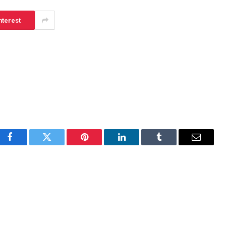
nterest
Facebook
Twitter
Pinterest
LinkedIn
Tumblr
Email