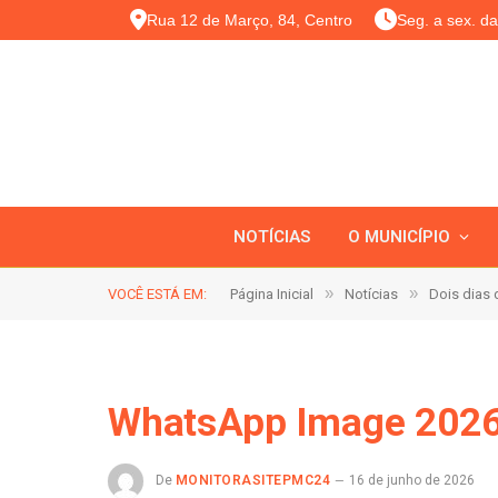
Rua 12 de Março, 84, Centro
Seg. a sex. d
NOTÍCIAS
O MUNICÍPIO
»
»
VOCÊ ESTÁ EM:
Página Inicial
Notícias
Dois dias d
WhatsApp Image 2026
De
MONITORASITEPMC24
16 de junho de 2026