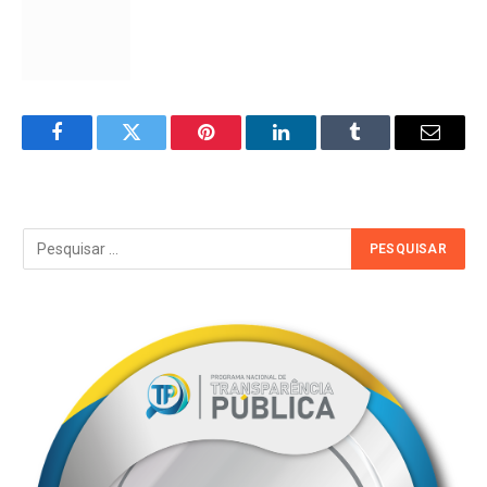
Facebook
Twitter
Pinterest
LinkedIn
Tumblr
Email