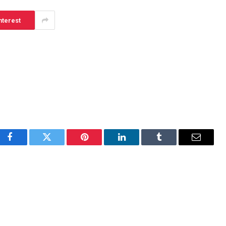
nterest
Facebook
Twitter
Pinterest
LinkedIn
Tumblr
Email