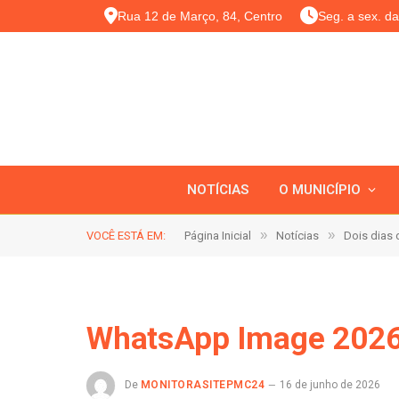
Rua 12 de Março, 84, Centro
Seg. a sex. d
NOTÍCIAS
O MUNICÍPIO
»
»
VOCÊ ESTÁ EM:
Página Inicial
Notícias
Dois dias d
WhatsApp Image 2026-
De
MONITORASITEPMC24
16 de junho de 2026