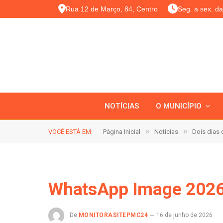
Rua 12 de Março, 84, Centro
Seg. a sex. d
NOTÍCIAS
O MUNICÍPIO
»
»
VOCÊ ESTÁ EM:
Página Inicial
Notícias
Dois dias d
WhatsApp Image 2026
De
MONITORASITEPMC24
16 de junho de 2026