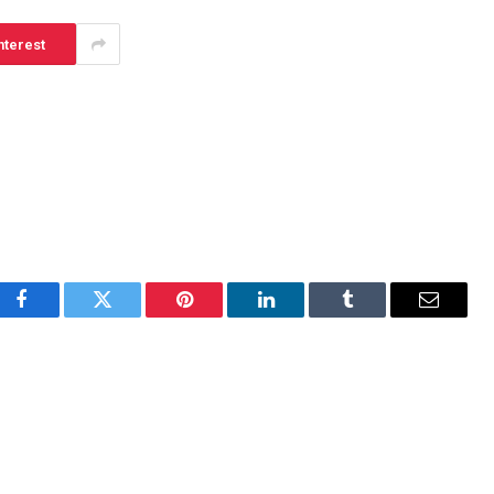
nterest
Facebook
Twitter
Pinterest
LinkedIn
Tumblr
Email