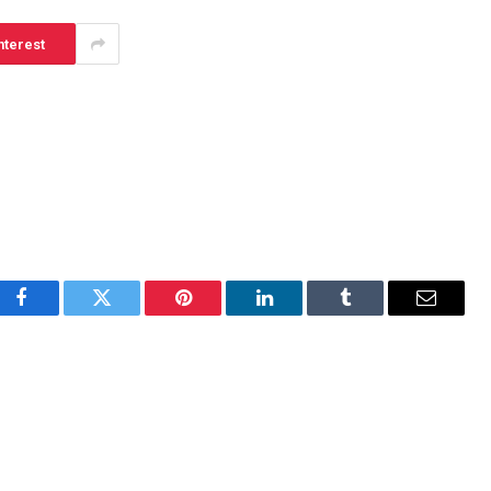
nterest
Facebook
Twitter
Pinterest
LinkedIn
Tumblr
Email