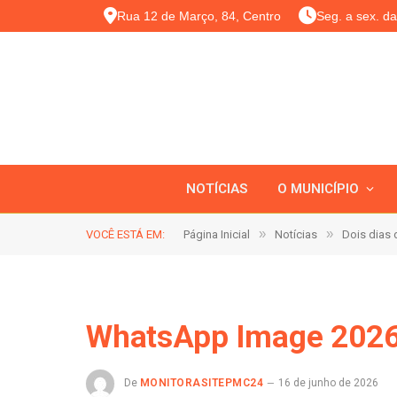
Rua 12 de Março, 84, Centro
Seg. a sex. d
NOTÍCIAS
O MUNICÍPIO
»
»
VOCÊ ESTÁ EM:
Página Inicial
Notícias
Dois dias d
WhatsApp Image 2026-
De
MONITORASITEPMC24
16 de junho de 2026