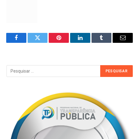
Facebook
Twitter
Pinterest
LinkedIn
Tumblr
Email