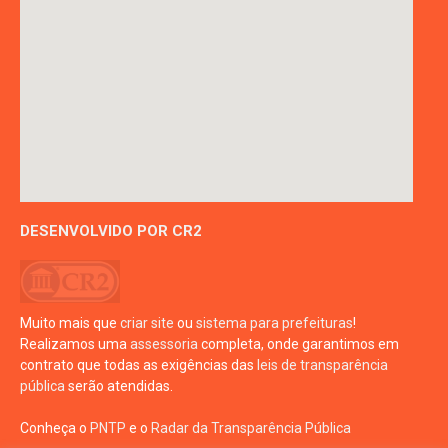
DESENVOLVIDO POR CR2
Muito mais que
criar site
ou
sistema para prefeituras
!
Realizamos uma
assessoria
completa, onde garantimos em
contrato que todas as exigências das
leis de transparência
pública
serão atendidas.
Conheça o
PNTP
e o
Radar da Transparência Pública