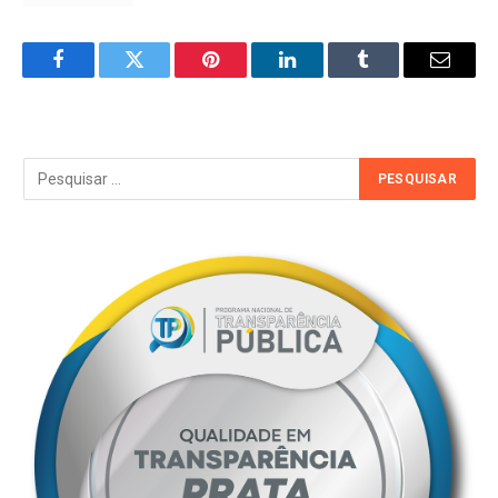
Facebook
Twitter
Pinterest
LinkedIn
Tumblr
Email