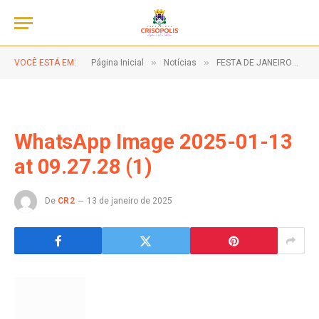
»
»
»
VOCÊ ESTÁ EM:
Página Inicial
Notícias
FESTA DE JANEIRO
W
WhatsApp Image 2025-01-13
at 09.27.28 (1)
De
CR2
13 de janeiro de 2025