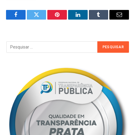
Facebook
Twitter
Pinterest
LinkedIn
Tumblr
Email