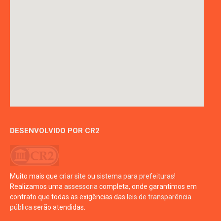
DESENVOLVIDO POR CR2
Muito mais que
criar site
ou
sistema para prefeituras
!
Realizamos uma
assessoria
completa, onde garantimos em
contrato que todas as exigências das
leis de transparência
pública
serão atendidas.