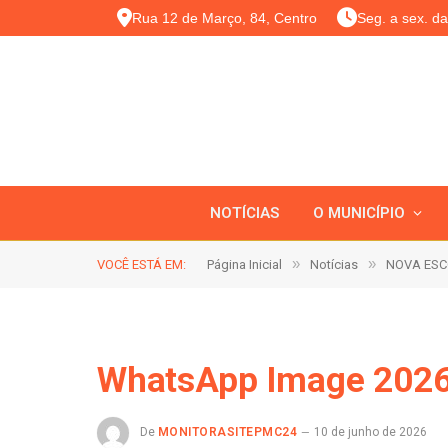
Rua 12 de Março, 84, Centro
Seg. a sex. d
NOTÍCIAS
O MUNICÍPIO
»
»
VOCÊ ESTÁ EM:
Página Inicial
Notícias
NOVA ESC
WhatsApp Image 2026-
De
MONITORASITEPMC24
10 de junho de 2026