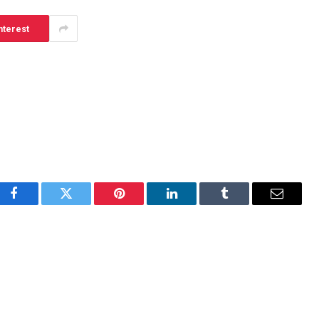
nterest
Facebook
Twitter
Pinterest
LinkedIn
Tumblr
Email