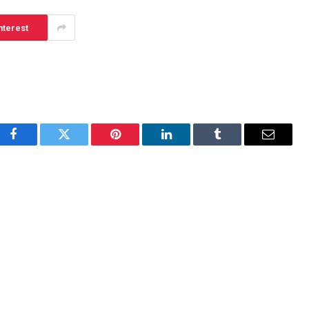
nterest
Facebook
Twitter
Pinterest
LinkedIn
Tumblr
Email