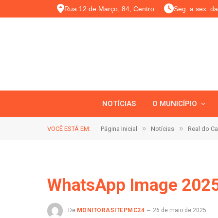
Rua 12 de Março, 84, Centro
Seg. a sex. d
NOTÍCIAS
O MUNICÍPIO
»
»
VOCÊ ESTÁ EM:
Página Inicial
Notícias
Real do Ca
WhatsApp Image 2025
De
MONITORASITEPMC24
26 de maio de 2025