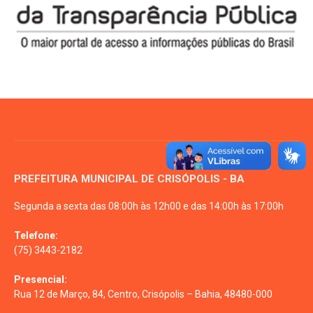
PREFEITURA MUNICIPAL DE CRISÓPOLIS - BA
Segunda a sexta das 08:00h às 12h00 e das 14:00h às 17:00h
Telefone:
(75) 3443-2182
Presencial:
Rua 12 de Março, 84, Centro, Crisópolis – Bahia, 48480-000