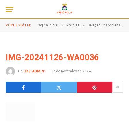
»
»
VOCÊ ESTÁ EM:
Página Inicial
Notícias
Seleção Crisopolense é vice-campeã do campeonato internacional de seleções
IMG-20241126-WA0036
De
CR2-ADMIN1
27 de novembro de 2024