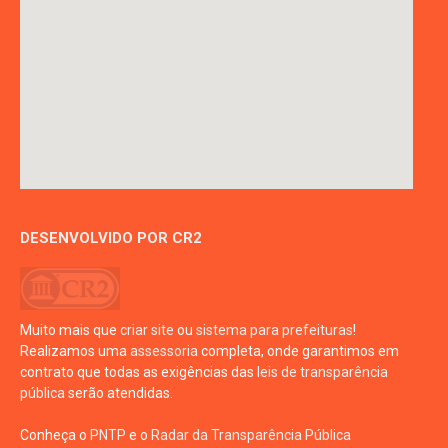
DESENVOLVIDO POR CR2
Muito mais que
criar site
ou
sistema para prefeituras
!
Realizamos uma
assessoria
completa, onde garantimos em
contrato que todas as exigências das
leis de transparência
pública
serão atendidas.
Conheça o
PNTP
e o
Radar da Transparência Pública