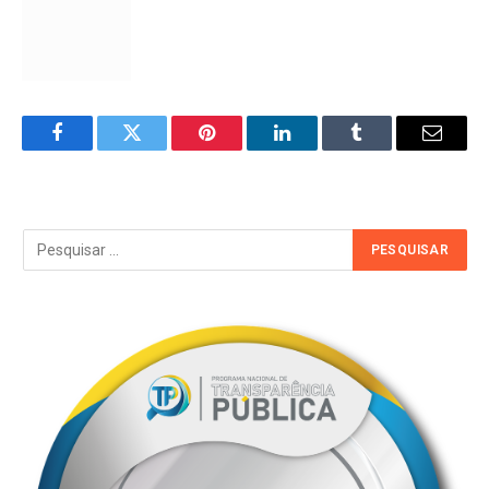
Facebook
Twitter
Pinterest
LinkedIn
Tumblr
Email